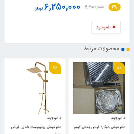
6,250,000
6,580,000
6%
تومان
ناموجود
محصولات مرتبط
9٪
8٪
ناموجود
ناموجود
علم دوش دوکاره فیاض بخش کروم
علم دوش یونیورست طلایی فیاض