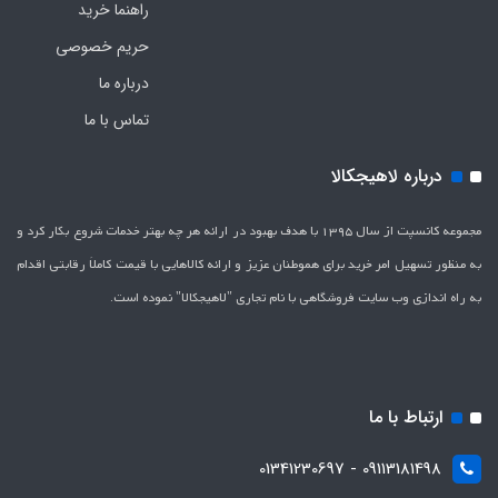
راهنما خرید
حریم خصوصی
درباره ما
تماس با ما
درباره لاهیجکالا
مجموعه کانسپت از سال 1395 با هدف بهبود در ارائه هر چه بهتر خدمات شروع بکار کرد و
به منظور تسهیل امر خرید برای هموطنان عزیز و ارائه کالاهایی با قیمت کاملاَ رقابتی اقدام
به راه اندازی وب سایت فروشگاهی با نام تجاری "لاهیج­کالا" نموده است.
ارتباط با ما
09113181498 - 01341230697