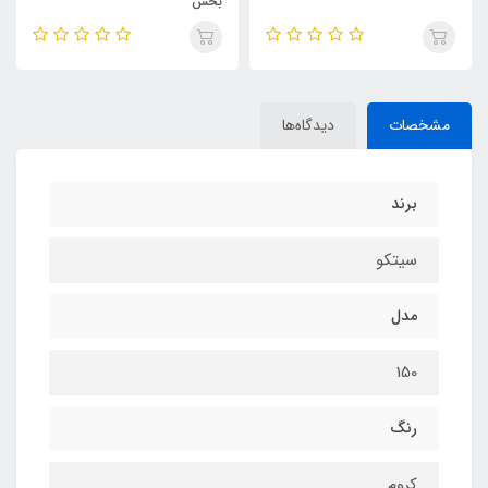
بخش
مشخصات
دیدگاه‌ها
برند
سیتکو
مدل
150
رنگ
کروم