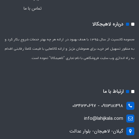
تماس با ما
درباره لاهیجکالا
مجموعه کانسپت از سال 1395 با هدف بهبود در ارائه هر چه بهتر خدمات شروع بکار کرد و
به منظور تسهیل امر خرید برای هموطنان عزیز و ارائه کالاهایی با قیمت کاملاَ رقابتی اقدام
به راه اندازی وب سایت فروشگاهی با نام تجاری "لاهیج­کالا" نموده است.
ارتباط با ما
09113181498 - 01341230697
info@lahijkala.com
گیلان- لاهیجان- بلوار عدالت