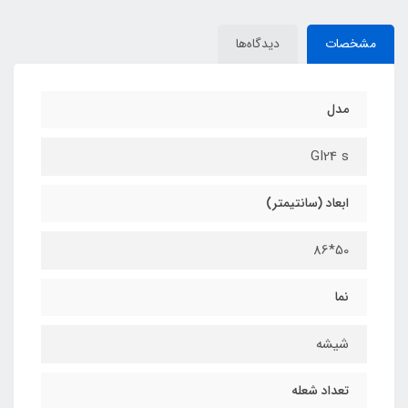
مشخصات
دیدگاه‌ها
مدل
GI24 s
ابعاد (سانتیمتر)
50*86
نما
شیشه
تعداد شعله