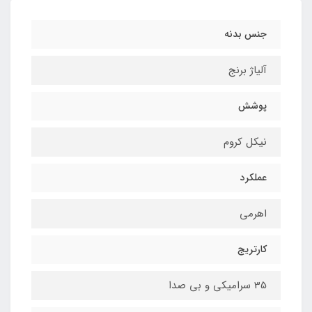
جنس بدنه
آلیاژ برنج
پوشش
نیکل کروم
عملکرد
اهرمی
کارتریج
35 سرامیکی و بی صدا