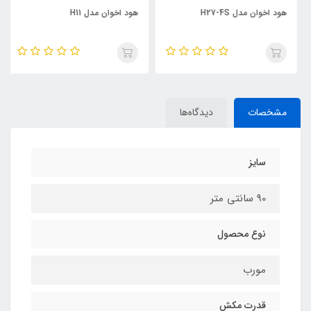
هود اخوان مدل H27-4S
هود اخوان مدل H11
مشخصات
دیدگاه‌ها
سایز
90 سانتی متر
نوع محصول
مورب
قدرت مکش