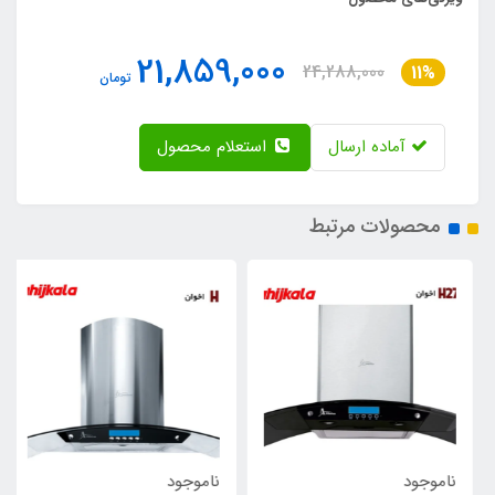
21,859,000
24,288,000
11%
تومان
آماده ارسال
استعلام محصول
محصولات مرتبط
ناموجود
ناموجود