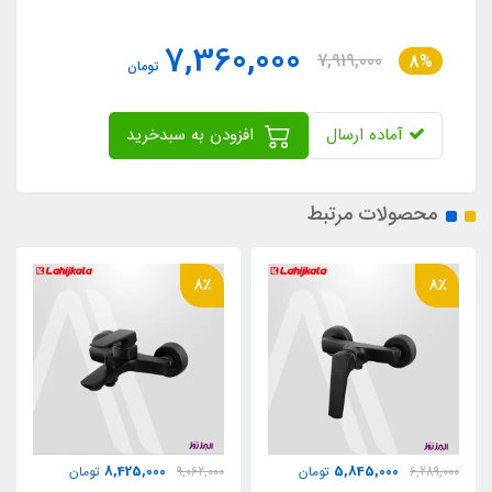
7,360,000
7,919,000
8%
تومان
آماده ارسال
افزودن به سبدخرید
محصولات مرتبط
8٪
8٪
8,425,000
5,845,000
6,289,000
تومان
9,062,000
تومان