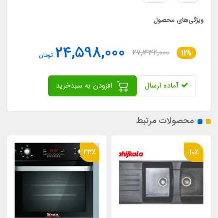
ویژگی‌های محصول
24,598,000
27,332,000
11%
تومان
آماده ارسال
افزودن به سبدخرید
محصولات مرتبط
23٪
23٪