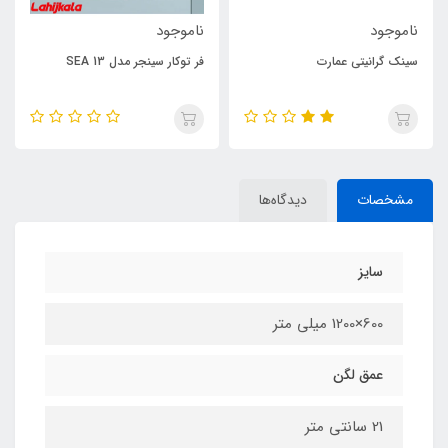
ناموجود
ناموجود
ارت
فر توکار سینجر مدل SEA 13
فر توکار برقی گازی 
SMA 24
مشخصات
دیدگاه‌ها
سایز
600×1200 میلی متر
عمق لگن
21 سانتی متر