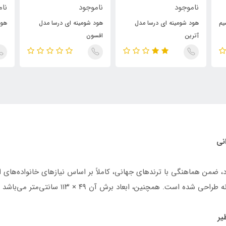
ناموجود
ناموجود
نام
یم
هود شومینه ای درسا مدل
هود شومینه ای درسا مدل
هود
آترین
افسون
نی
آن ۴۹ × ۱۱۳ سانتی‌متر می‌باشد که نصب آن را بسیار ساده و بدون دردسر می‌سازد.
یر