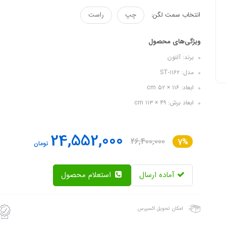
انتخاب سمت لگن:
چپ
راست
ویژگی‌های محصول
برند: آلتون
مدل: ST-۱۱۶۲
ابعاد: ۱۱۶ × ۵۲ cm
ابعاد برش: ۴۹ × ۱۱۳ cm
24,552,000
26,400,000
7%
تومان
آماده ارسال
استعلام محصول
امکان تحویل اکسپرس