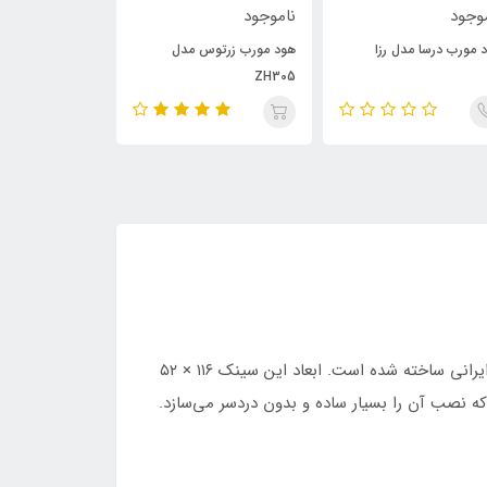
وجود
ناموجود
ناموجود
 مورب درسا مدل رزا
هود مورب زرتوس مدل
گاز صفحه ای بلی
QC101
ZH305
سینک ظرفشویی ST-۱۱۶۲ با طراحی زیبا و مدرن خود، ضمن هماهنگی با ترندهای جهانی، کاملاً بر اساس نیازهای خانواده‌های ایرانی ساخته شده است. ابعاد این سینک ۱۱۶ × ۵۲