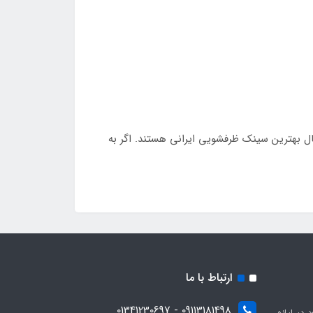
 به دنبال بهترین سینک ظرفشویی ایرانی هستند. اگر به
ارتباط با ما
09113181498 - 01341230697
با هدف بهبود در ارائه