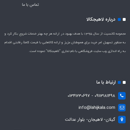
تماس با ما
درباره لاهیجکالا
مجموعه کانسپت از سال 1395 با هدف بهبود در ارائه هر چه بهتر خدمات شروع بکار کرد و
به منظور تسهیل امر خرید برای هموطنان عزیز و ارائه کالاهایی با قیمت کاملاَ رقابتی اقدام
به راه اندازی وب سایت فروشگاهی با نام تجاری "لاهیج­کالا" نموده است.
ارتباط با ما
09113181498 - 01341230697
info@lahijkala.com
گیلان- لاهیجان- بلوار عدالت