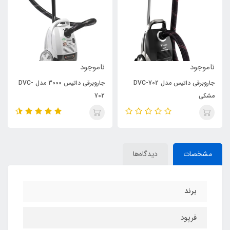
ناموجود
ناموجود
جاروبرقی داتیس مدل DVC-702
جاروبرقی داتیس 3000 مدل DVC-
مشکی
702
مشخصات
دیدگاه‌ها
برند
فرپود