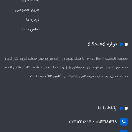
راهنما خرید
حریم خصوصی
درباره ما
تماس با ما
درباره لاهیجکالا
مجموعه کانسپت از سال 1395 با هدف بهبود در ارائه هر چه بهتر خدمات شروع بکار کرد و
به منظور تسهیل امر خرید برای هموطنان عزیز و ارائه کالاهایی با قیمت کاملاَ رقابتی اقدام
به راه اندازی وب سایت فروشگاهی با نام تجاری "لاهیج­کالا" نموده است.
ارتباط با ما
09113181498 - 01341230697