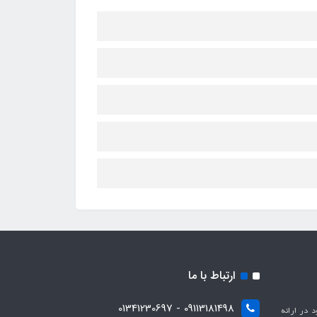
ارتباط با ما
09113181498 - 01341230697
با هدف بهبود در ارائه