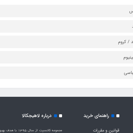
س
 / کروم
ینیوم
باسی
راهنمای خرید
درباره لاهیجکالا
قوانین و مقررات
مجموعه کانسپت از سال 1395 