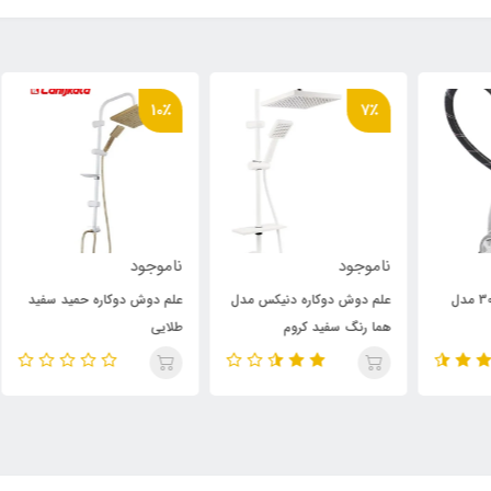
٪
10٪
7٪
ناموجود
ناموجود
نام
علم دوش دوکاره دنیکس مدل
علم دوش دوکاره حمید سفید
علم
هما رنگ سفید کروم
طلایی
کرو