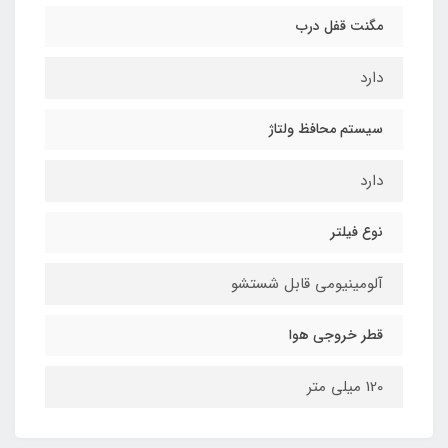
مگنت قفل درب
دارد
سیستم محافظ ولتاژ
دارد
نوع فیلتر
آلومینیومی قابل شستشو
قطر خروجی هوا
120 میلی متر