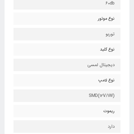
60db
نوع موتور
توربو
نوع کلید
دیجیتال لمسی
نوع لامپ
SMD(12V/1W)
ریموت
دارد