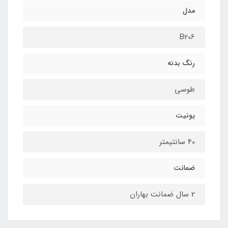
مدل
B206
رنگ بدنه
طوسی
یونیت
40 سانتیمتر
ضمانت
2 سال ضمانت بهاران