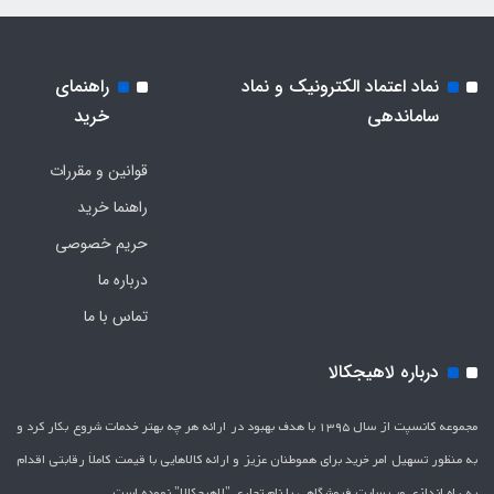
نماد اعتماد الکترونیک و نماد
راهنمای
ساماندهی
خرید
قوانین و مقررات
راهنما خرید
حریم خصوصی
درباره ما
تماس با ما
درباره لاهیجکالا
مجموعه کانسپت از سال 1395 با هدف بهبود در ارائه هر چه بهتر خدمات شروع بکار کرد و
به منظور تسهیل امر خرید برای هموطنان عزیز و ارائه کالاهایی با قیمت کاملاَ رقابتی اقدام
به راه اندازی وب سایت فروشگاهی با نام تجاری "لاهیج­کالا" نموده است.