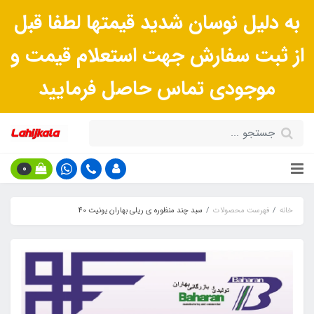
به دلیل نوسان شدید قیمتها لطفا قبل
از ثبت سفارش جهت استعلام قیمت و
موجودی تماس حاصل فرمایید
0
خانه
فهرست محصولات
سبد چند منظوره ی ریلی بهاران یونیت 40