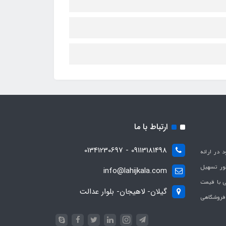
ارتباط با ما
09113181498 - 01341230697
با هدف بهبود در ارائه
ظور تسهیل
info@lahijkala.com
یی با قیمت
گیلان- لاهیجان- بلوار عدالت
 فروشگاهی