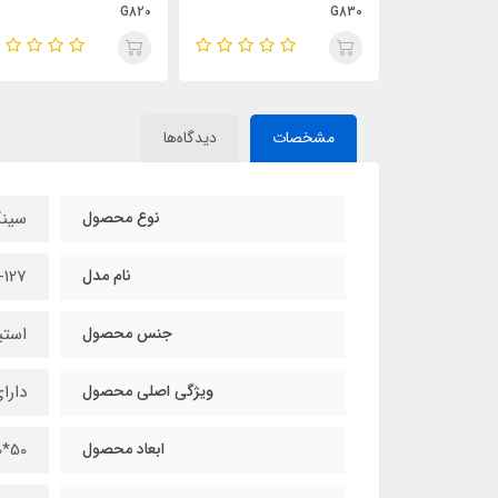
G820
G830
مشخصات
دیدگاه‌ها
نوع محصول
سین
نام مدل
-127
جنس محصول
استی
ویژگی اصلی محصول
دارا
ابعاد محصول
50*120 سانتی متر