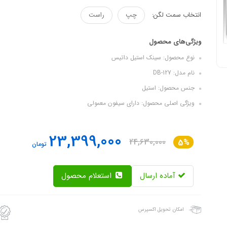
انتخاب سمت لگن:
چپ
راست
ویژگی‌های محصول
نوع محصول: سینک استیل داتیس
نام مدل: DB-127
جنس محصول: استیل
ویژگی اصلی محصول: دارای سیفون معمولی
23,399,000
24,630,000
5%
تومان
آماده ارسال
استعلام محصول
امکان تحویل اکسپرس