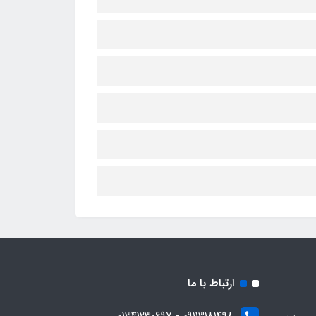
ارتباط با ما
09113181498 - 01341230697