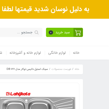
به دلیل نوسان شدید قیمتها لطف
سبد خرید
0
خانه
لوازم خانگی
لوازم خانه و آشپزخانه
شی
خانه
فهرست محصولات
سینک استیل داتیس توکار مدل DB-127