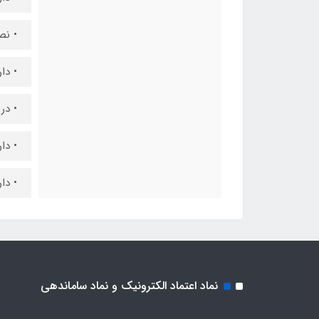
• نص
• دا
• در
• دارای ۶٠
• دا
نماد اعتماد الکترونیک و نماد ساماندهی