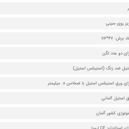
ریز روی سینی
د برش: 47*117
رای دو عدد لگن
تیل ضد زنگ (استینلس استیل)
ای ورق استینلس استیل با ضخامن 8. میلیمتر
ق استیل آلمانی
نولوژی کشور آلمان
ی استاندارد CE اروپا