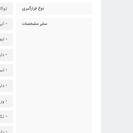
نوع قرارگیری
توکار
سایر مشخصات
• آب
• ابعا
• دا
• اس
• دار
• ور
• تک
• دارا