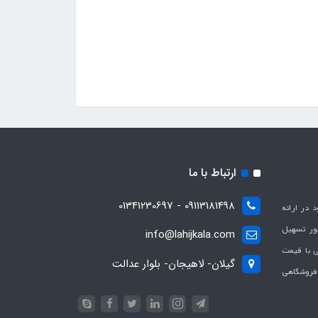
ارتباط با ما
09113181498 - 01341230697
با هدف بهبود در ارائه
ظور تسهیل
info@lahijkala.com
یی با قیمت
گیلان- لاهیجان- بلوار عدالت
 فروشگاهی