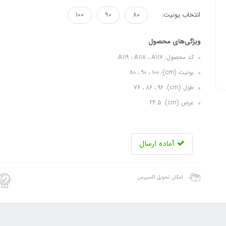
انتخاب یونیت:
80
90
100
ویژگی‌های محصول
کد محصول: A119 ، A118 ، A117
یونیت (cm): 80 ، 90 ، 100
طول (cm): 76 ، 86 ، 96
عرض (cm): 24.5
آماده ارسال
امکان تحویل اکسپرس