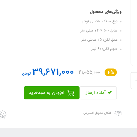
ویژگی‌های محصول
نوع سینک: باکسی توکار
سایز: 500 ×740 میلی متر
عمق لگن: 25 سانتی متر
حجم لگن: 60 لیتر
39,671,000
41,055,000
4%
تومان
آماده ارسال
افزودن به سبدخرید
امکان تحویل اکسپرس