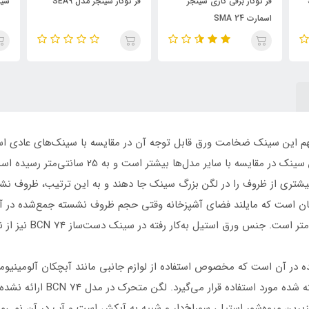
فر توکار برقی گازی سینجر
فر توکار سینجر مدل SEA9
شیر
اسمارت SMA 24
سینی در این سینک حذف شده و در عوض عمق لگن سینک 
م بیشتری از ظروف را در لگن بزرگ سینک جا دهند و به این ترتیب، ظروف ن
ان است که مایلند فضای آشپزخانه وقتی حجم ظروف نشسته جمع‌شده در آن با
لت پله‌ای طراحی شده در آن است که مخصوص استفاده از لوازم جانبی مانند آبچکان آل
نامش پیداست برای کمک به زدودن 
رین میوه‌شور استیل، سوراخ‌دار و شبیه به آبکش است و آب در آن نمی‌ماند.