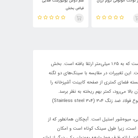
 توالت اکونومی کروم ارزان
علم دوش یونیورست طلایی
فیاض بخش
701
از سینک‌های دست‌ساز و باکسی کن است. ویژگی مهم این سینک ضخامت ورق قابل توجه آن در مقایسه با سینک‌های عادی است که به 1.25 میلی‌متر ارتقا یافته است. بخش
در مقایسه با سایر مدل‌ها بیشتر است و به 25 سانتی‌متر رسیده است. این تغییرات در مقایسه با سینک‌های دو لگنه
شسته فضای کمتری از صفحه کابینت آشپزخانه را
لا می‌رود، کمتر بهم ریخته به نظر برسد.
طول این سینک 74 سانتی‌متر و عرض آن 50 سانتی‌متر است. جنس ورق استیل به‌کار رفته در سینک دست‌ساز BCN 74 نیز از نوع فولاد ضد زنگ 304 (Stainless steel 304)
ومینیومی، میوه‌شور استیل است. آبچکان همانطور که از
آب ظروف شسته شده مورد استفاده قرار می‌گیرد. لگن متحرک در مدل BCN 74 ارائه نشده است، زیرا طول سینک کوتاه است و امکان
 ارائه ظرف «جا مایع» به‌عنوان یکی دیگر از لوازم