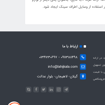
ر استفاده از وسایل اطراف سینک ایجاد شود.
ارتباط با ما
09113181498 - 01341230697
با هدف بهبود در ارائه
ظور تسهیل
info@lahijkala.com
یی با قیمت
گیلان- لاهیجان- بلوار عدالت
 فروشگاهی