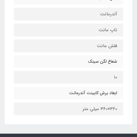
آندرمانت
تاپ مانت
فلش مانت
شعاع لگن سینک
10
ابعاد برش کابینت آندرمانت
360×360 میلی متر