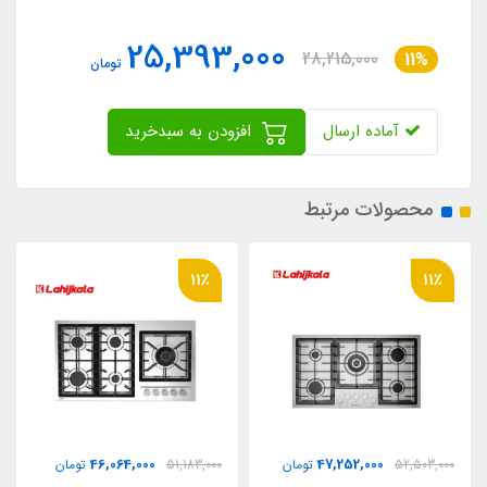
25,393,000
28,215,000
11%
تومان
آماده ارسال
افزودن به سبدخرید
محصولات مرتبط
11٪
11٪
46,064,000
47,252,000
52,503,000
تومان
51,183,000
تومان