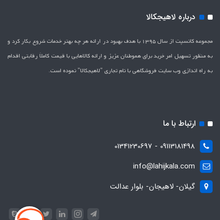
درباره لاهیجکالا
مجموعه کانسپت از سال 1395 با هدف بهبود در ارائه هر چه بهتر خدمات شروع بکار کرد و
به منظور تسهیل امر خرید برای هموطنان عزیز و ارائه کالاهایی با قیمت کاملاَ رقابتی اقدام
به راه اندازی وب سایت فروشگاهی با نام تجاری "لاهیج­کالا" نموده است.
ارتباط با ما
09113181498 - 01341230697
info@lahijkala.com
گیلان- لاهیجان- بلوار عدالت