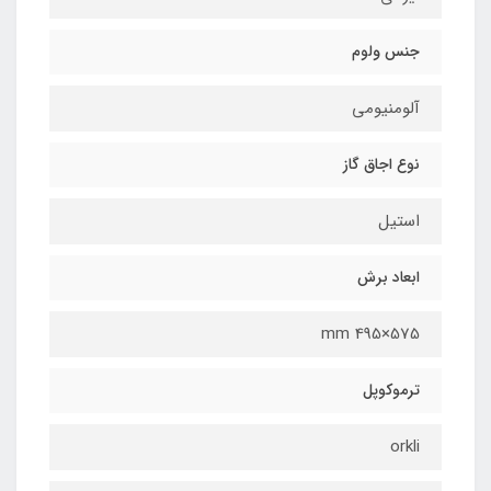
جنس ولوم
آلومنیومی
نوع اجاق گاز
استيل
ابعاد برش
575×495 mm
ترموکوپل
orkli