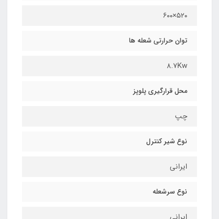
٥٢٠×٦٠٠
توان حرارتی شعله ها
8.7Kw
محل قرارگیري پلوپز
چپ
نوع شیر کنترل
ايراني
نوع سرشعله
ايراني