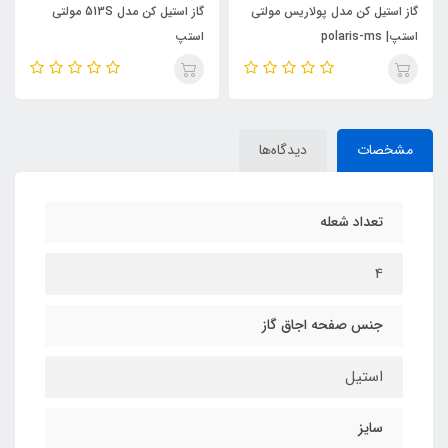
گاز استیل کن مدل پولاریس مولتی
گاز استیل کن مدل 513S مولتی
استپ| polaris-ms
استپ
مشخصات
دیدگاه‌ها
تعداد شعله
4
جنس صفحه اجاق گاز
استيل
سایز