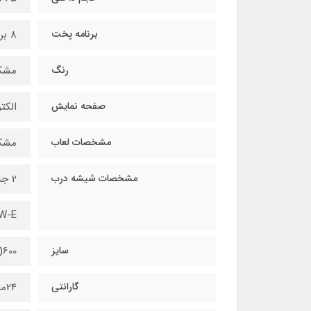
برنامه پخت
8 برنامه پخت
رنگ
مشک
صفحه نمایش
الکت
مشخصات لعاب
مشك
مشخصات شيشه درب
2 جداره
LOW-E ب
سایز
600(w)×600(H)×565(D) mm
گارانتی
24ماه