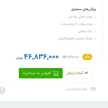
ویژگی‌های محصول
حجم داخلی: ٦٥ ليتر
برنامه پخت: 8 برنامه پخت
رنگ: مشکی
صفحه نمایش: الکترومکانیکی
46,836,000
52,041,000
11%
تومان
آماده ارسال
افزودن به سبدخرید
امکان تحویل اکسپرس