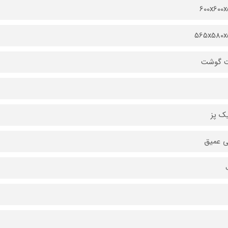
600x600
565x580x
 گوشت
ک پز
ي عميق