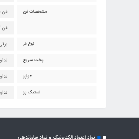
مشخصات فن
فن خ
فن گ
نوع فر
برقی
پخت سریع
ندارد
هواپز
ندارد
استیک پز
ندارد
نماد اعتماد الکترونیک و نماد ساماندهی