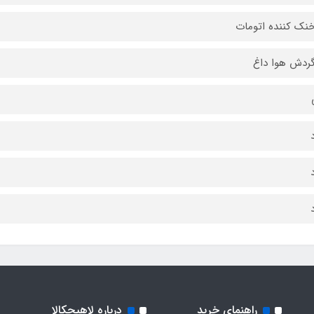
نك كننده اتومات
ردش هوا داغ
راهنمای خرید
درباره لاهیجکالا