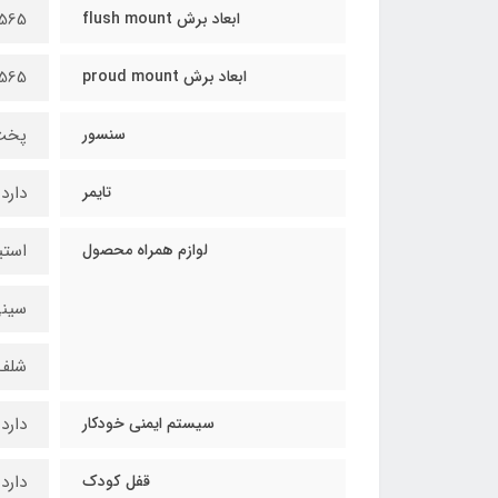
ابعاد برش flush mount
x565
ابعاد برش proud mount
565
سنسور
پخت
تایمر
دارد
لوازم همراه محصول
استی
سين
شلف
سیستم ایمنی خودکار
دارد
قفل كودك
دارد