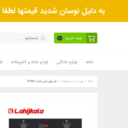
به دلیل نوسان شدید قیمتها لطف
سبد خرید
0
خانه
لوازم خانگی
لوازم خانه و آشپزخانه
شی
خانه
فهرست محصولات
فر برقی کن مدل E6560