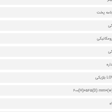
ی
رومکانیکی
ي
لژیکی