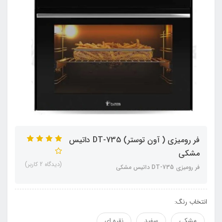
فر رومیزی ( آون توستر) DT-735 داتیس
مشکی
(دیدگاه 2 کاربر)
فر رومیزی DT-735 داتیس مشکی
انتخاب رنگ:
مشکی
سفید
نقره ای