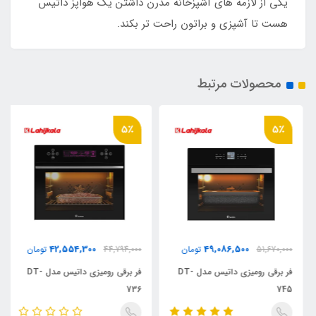
یکی از لازمه های آشپزخانه مدرن داشتن یک هواپز داتیس
هست تا آشپزی و براتون راحت تر بکند.
محصولات مرتبط
5٪
5٪
42,554,300
49,086,500
51,670,000
تومان
44,794,000
تومان
فر برقی رومیزی داتیس مدل DT-
فر برقی رومیزی داتیس مدل DT-
736
745