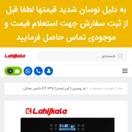
به دلیل نوسان شدید قیمتها لطفا قبل
از ثبت سفارش جهت استعلام قیمت و
موجودی تماس حاصل فرمایید
0
خانه
فهرست محصولات
فر رومیزی ( آون توستر) DT-735 داتیس مشکی