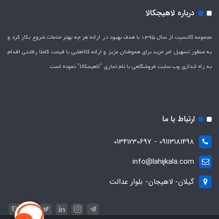
درباره لاهیجکالا
مجموعه کانسپت از سال 1395 با هدف بهبود در ارائه هر چه بهتر خدمات شروع بکار کرد و
به منظور تسهیل امر خرید برای هموطنان عزیز و ارائه کالاهایی با قیمت کاملاَ رقابتی اقدام
به راه اندازی وب سایت فروشگاهی با نام تجاری "لاهیج­کالا" نموده است.
ارتباط با ما
09113181498 - 01341230697
info@lahijkala.com
گیلان- لاهیجان- بلوار عدالت