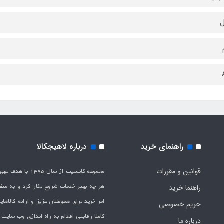
ل
راهنمای خرید
درباره لاهیجکالا
قوانین و مقررات
مجموعه کانسپت از سال 1395 
هر چه بهتر خدمات شروع بکار کرد و به من
راهنما خرید
امر خرید برای هموطنان عزیز و ارائه کالاها
حریم خصوصی
کاملاَ رقابتی اقدام به راه اندازی وب سایت
درباره ما