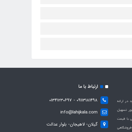
ارتباط با ما
09113181498 - 01341230697
با هدف بهبود در ارائه
ظور تسهیل
info@lahijkala.com
یی با قیمت
گیلان- لاهیجان- بلوار عدالت
 فروشگاهی