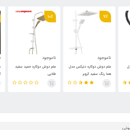
٪
10٪
7٪
ناموجود
ناموجود
نام
علم دوش دوکاره دنیکس مدل
علم دوش دوکاره حمید سفید
علم
هما رنگ سفید کروم
طلایی
کرو
ونی