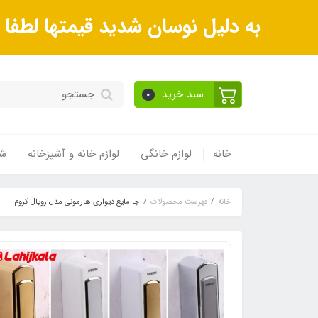
به دلیل نوسان شدید قیمتها لطف
سبد خرید
0
خانه
لوازم خانگی
لوازم خانه و آشپزخانه
شی
خانه
فهرست محصولات
جا مایع دیواری هارمونی مدل رویال کروم