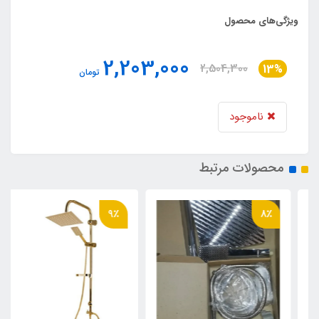
ویژگی‌های محصول
2,203,000
2,504,300
13%
تومان
ناموجود
محصولات مرتبط
9٪
8٪