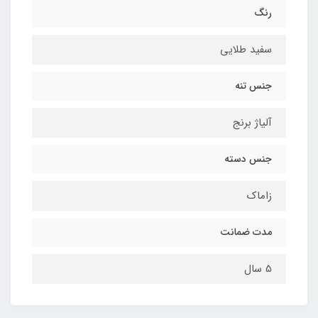
رنگ
سفید طلایی
جنس تنه
آلیاژ برنج
جنس دسته
زاماک
مدت ضمانت
5 سال