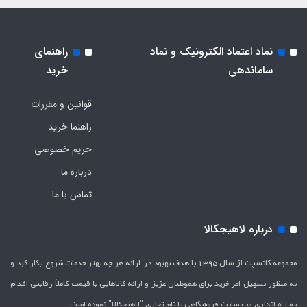
نماد اعتماد الکترونیک و نماد
راهنمای
ساماندهی
خرید
قوانین و مقررات
راهنما خرید
حریم خصوصی
درباره ما
تماس با ما
درباره لاهیجکالا
مجموعه کانسپت از سال 1395 با هدف بهبود در ارائه هر چه بهتر خدمات شروع بکار کرد و
به منظور تسهیل امر خرید برای هموطنان عزیز و ارائه کالاهایی با قیمت کاملاَ رقابتی اقدام
به راه اندازی وب سایت فروشگاهی با نام تجاری "لاهیج­کالا" نموده است.