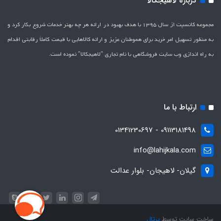
درباره لاهیجکالا
مجموعه کانسپت از سال 1395 با هدف بهبود در ارائه هر چه بهتر خدمات شروع بکار کرد و
به منظور تسهیل امر خرید برای هموطنان عزیز و ارائه کالاهایی با قیمت کاملاَ رقابتی اقدام
به راه اندازی وب سایت فروشگاهی با نام تجاری "لاهیج­کالا" نموده است.
ارتباط با ما
09113181498 - 01341230697
info@lahijkala.com
گیلان- لاهیجان- بلوار عدالت
ساخت سایت توسط
پرتال