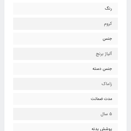
رنگ
کروم
جنس
آلیاژ برنج
جنس دسته
زاماک
مدت ضمانت
5 سال
پوشش بدنه