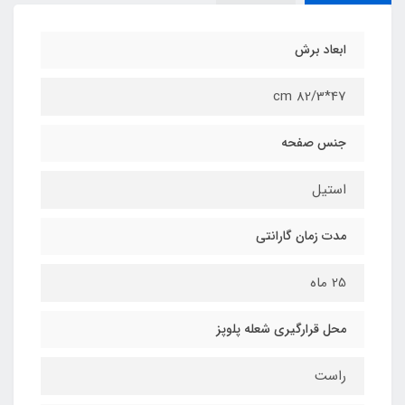
ابعاد برش
47*82/3 cm
جنس صفحه
استیل
مدت زمان گارانتی
25 ماه
محل قرارگیری شعله پلوپز
راست