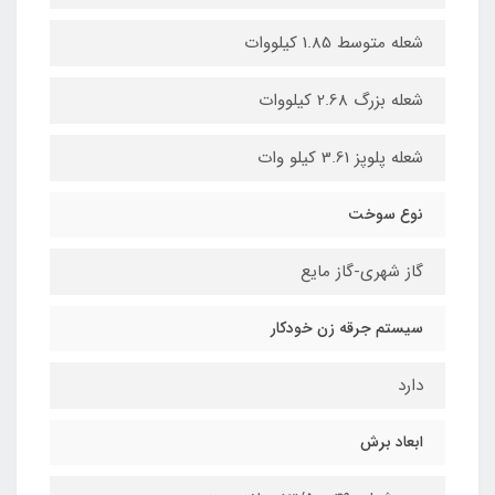
شعله متوسط 1.85 کیلووات
شعله بزرگ 2.68 کیلووات
شعله پلوپز 3.61 کیلو وات
نوع سوخت
گاز شهری-گاز مایع
سیستم جرقه زن خودکار
دارد
ابعاد برش