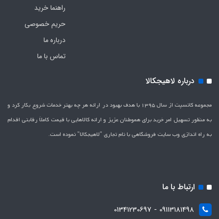
راهنما خرید
حریم خصوصی
درباره ما
تماس با ما
درباره لاهیجکالا
مجموعه کانسپت از سال 1395 با هدف بهبود در ارائه هر چه بهتر خدمات شروع بکار کرد و
به منظور تسهیل امر خرید برای هموطنان عزیز و ارائه کالاهایی با قیمت کاملاَ رقابتی اقدام
به راه اندازی وب سایت فروشگاهی با نام تجاری "لاهیج­کالا" نموده است.
ارتباط با ما
09113181498 - 01341230697