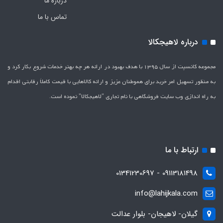
درباره ما
تماس با ما
درباره لاهیجکالا
مجموعه کانسپت از سال 1395 با هدف بهبود در ارائه هر چه بهتر خدمات شروع بکار کرد و
به منظور تسهیل امر خرید برای هموطنان عزیز و ارائه کالاهایی با قیمت کاملاَ رقابتی اقدام
به راه اندازی وب سایت فروشگاهی با نام تجاری "لاهیج­کالا" نموده است.
ارتباط با ما
09113181498 - 01341230697
info@lahijkala.com
گیلان- لاهیجان- بلوار عدالت