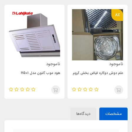
8٪
ناموجود
ناموجود
علم دوش دوکاره فیاض بخش کروم
هود موب آلتون مدل H501
مشخصات
دیدگاه‌ها