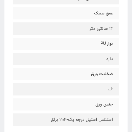
عمق سینک
14 سانتی متر
نوار PU
دارد
ضخامت ورق
0.6
جنس ورق
استنلس استیل درجه یک-304 براق