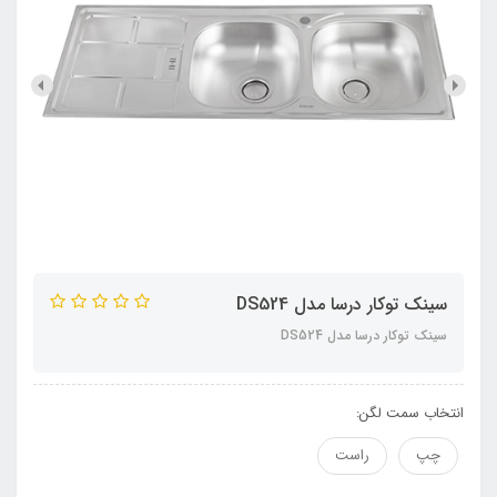
سينک توکار درسا مدل DS524
سينک توکار درسا مدل DS524
انتخاب سمت لگن:
چپ
راست