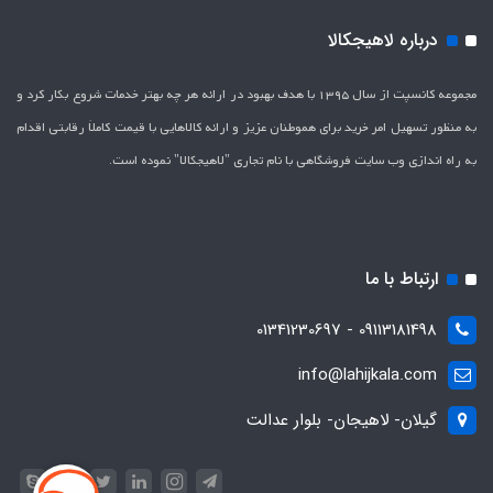
درباره لاهیجکالا
مجموعه کانسپت از سال 1395 با هدف بهبود در ارائه هر چه بهتر خدمات شروع بکار کرد و
به منظور تسهیل امر خرید برای هموطنان عزیز و ارائه کالاهایی با قیمت کاملاَ رقابتی اقدام
به راه اندازی وب سایت فروشگاهی با نام تجاری "لاهیج­کالا" نموده است.
ارتباط با ما
09113181498 - 01341230697
info@lahijkala.com
گیلان- لاهیجان- بلوار عدالت