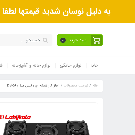
به دلیل نوسان شدید قیمتها لطف
سبد خرید
0
خانه
لوازم خانگی
لوازم خانه و آشپزخانه
شی
خانه
فهرست محصولات
اجاق گاز شیشه ای داتیس مدل DG-561