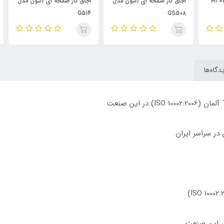
H30
اجاق گاز صفحه ای آلتون مدل
اجاق گاز صفحه ای آلتون مدل
اجا
510
G514
GS508
دگاه‌ها
در این صنعت