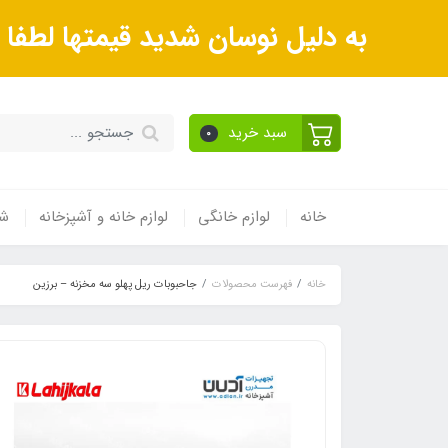
به دلیل نوسان شدید قیمتها لطف
سبد خرید
0
خانه
لوازم خانگی
لوازم خانه و آشپزخانه
شی
خانه
فهرست محصولات
جاحبوبات ریل پهلو سه مخزنه – برزین