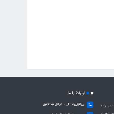
ارتباط با ما
09113181498 - 01341230697
با هدف بهبود در ارائه
ظور تسهیل