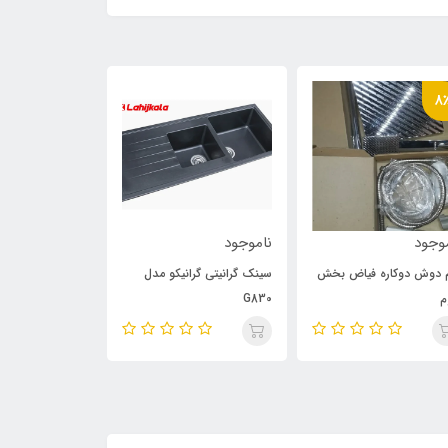
8
وجود
ناموجود
ناموجود
 دوش دوکاره فیاض بخش
سینک گرانیتی گرانیکو مدل
سینک گرانیتی گرا
م
G830
G820