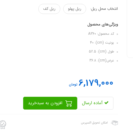
انتخاب محل ریل:
ریل پهلو
ریل کف
ویژگی‌های محصول
کد محصول: A360
یونیت (cm): 40
طول (cm): 52.5
عرض(cm): 36.8
6,179,000
تومان
آماده ارسال
افزودن به سبدخرید
امکان تحویل اکسپرس