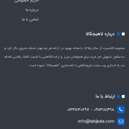
حریم خصوصی
درباره ما
تماس با ما
درباره لاهیجکالا
مجموعه کانسپت از سال 1395 با هدف بهبود در ارائه هر چه بهتر خدمات شروع بکار کرد و
به منظور تسهیل امر خرید برای هموطنان عزیز و ارائه کالاهایی با قیمت کاملاَ رقابتی اقدام
به راه اندازی وب سایت فروشگاهی با نام تجاری "لاهیج­کالا" نموده است.
ارتباط با ما
09113181498 - 01341230697
info@lahijkala.com