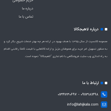
حریم خصوصی
درباره ما
تماس با ما
درباره لاهیجکالا
مجموعه کانسپت از سال 1395 با هدف بهبود در ارائه هر چه بهتر خدمات شروع بکار کرد و
به منظور تسهیل امر خرید برای هموطنان عزیز و ارائه کالاهایی با قیمت کاملاَ رقابتی اقدام
به راه اندازی وب سایت فروشگاهی با نام تجاری "لاهیج­کالا" نموده است.
ارتباط با ما
09113181498 - 01341230697
info@lahijkala.com