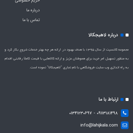
حریم خصوصی
درباره ما
تماس با ما
درباره لاهیجکالا
مجموعه کانسپت از سال 1395 با هدف بهبود در ارائه هر چه بهتر خدمات شروع بکار کرد و
به منظور تسهیل امر خرید برای هموطنان عزیز و ارائه کالاهایی با قیمت کاملاَ رقابتی اقدام
به راه اندازی وب سایت فروشگاهی با نام تجاری "لاهیج­کالا" نموده است.
ارتباط با ما
09113181498 - 01341230697
info@lahijkala.com