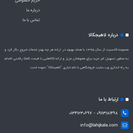
حریم خصوصی
درباره ما
تماس با ما
درباره لاهیجکالا
مجموعه کانسپت از سال 1395 با هدف بهبود در ارائه هر چه بهتر خدمات شروع بکار کرد و
به منظور تسهیل امر خرید برای هموطنان عزیز و ارائه کالاهایی با قیمت کاملاَ رقابتی اقدام
به راه اندازی وب سایت فروشگاهی با نام تجاری "لاهیج­کالا" نموده است.
ارتباط با ما
09113181498 - 01341230697
info@lahijkala.com