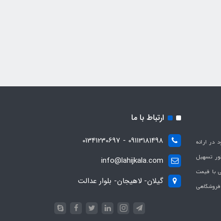
ارتباط با ما
09113181498 - 01341230697
با هدف بهبود در ارائه
ظور تسهیل
info@lahijkala.com
یی با قیمت
گیلان- لاهیجان- بلوار عدالت
 فروشگاهی