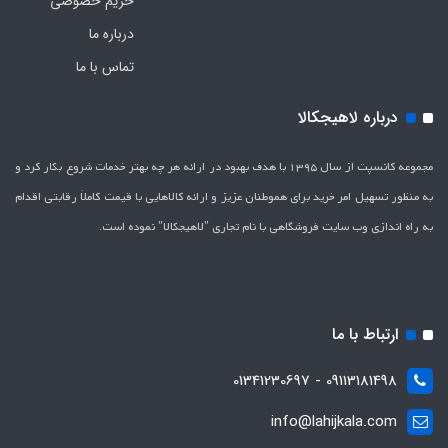
حریم خصوصی
درباره ما
تماس با ما
درباره لاهیجکالا
مجموعه کانسپت از سال 1395 با هدف بهبود در ارائه هر چه بهتر خدمات شروع بکار کرد و
به منظور تسهیل امر خرید برای هموطنان عزیز و ارائه کالاهایی با قیمت کاملاَ رقابتی اقدام
به راه اندازی وب سایت فروشگاهی با نام تجاری "لاهیج­کالا" نموده است.
ارتباط با ما
09113181498 - 01341230697
info@lahijkala.com