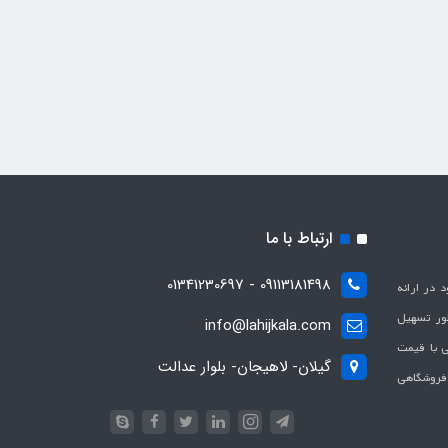
ارتباط با ما
09113181498 - 01341230697
با هدف بهبود در ارائه
ظور تسهیل
info@lahijkala.com
یی با قیمت
گیلان- لاهیجان- بلوار عدالت
 فروشگاهی