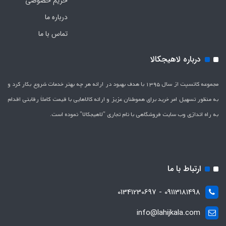
حریم خصوصی
درباره ما
تماس با ما
درباره لاهیجکالا
مجموعه کانسپت از سال 1395 با هدف بهبود در ارائه هر چه بهتر خدمات شروع بکار کرد و
به منظور تسهیل امر خرید برای هموطنان عزیز و ارائه کالاهایی با قیمت کاملاَ رقابتی اقدام
به راه اندازی وب سایت فروشگاهی با نام تجاری "لاهیج­کالا" نموده است.
ارتباط با ما
09113181498 - 01341230697
info@lahijkala.com