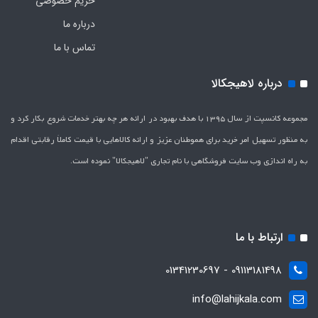
حریم خصوصی
درباره ما
تماس با ما
درباره لاهیجکالا
مجموعه کانسپت از سال 1395 با هدف بهبود در ارائه هر چه بهتر خدمات شروع بکار کرد و
به منظور تسهیل امر خرید برای هموطنان عزیز و ارائه کالاهایی با قیمت کاملاَ رقابتی اقدام
به راه اندازی وب سایت فروشگاهی با نام تجاری "لاهیج­کالا" نموده است.
ارتباط با ما
09113181498 - 01341230697
info@lahijkala.com