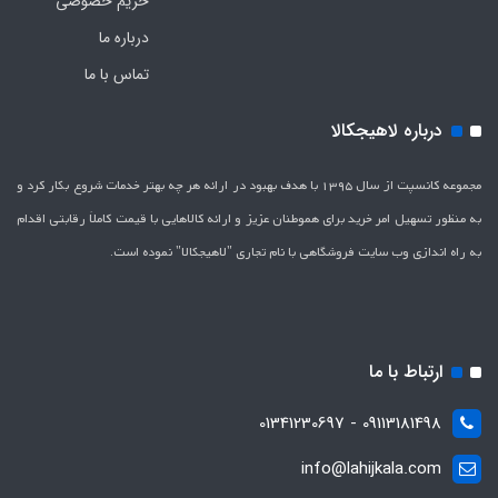
حریم خصوصی
درباره ما
تماس با ما
درباره لاهیجکالا
مجموعه کانسپت از سال 1395 با هدف بهبود در ارائه هر چه بهتر خدمات شروع بکار کرد و
به منظور تسهیل امر خرید برای هموطنان عزیز و ارائه کالاهایی با قیمت کاملاَ رقابتی اقدام
به راه اندازی وب سایت فروشگاهی با نام تجاری "لاهیج­کالا" نموده است.
ارتباط با ما
09113181498 - 01341230697
info@lahijkala.com