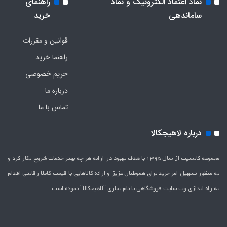
نماد اعتماد الکترونیک و نماد
راهنمای
ساماندهی
خرید
قوانین و مقررات
راهنما خرید
حریم خصوصی
درباره ما
تماس با ما
درباره لاهیجکالا
مجموعه کانسپت از سال 1395 با هدف بهبود در ارائه هر چه بهتر خدمات شروع بکار کرد و
به منظور تسهیل امر خرید برای هموطنان عزیز و ارائه کالاهایی با قیمت کاملاَ رقابتی اقدام
به راه اندازی وب سایت فروشگاهی با نام تجاری "لاهیج­کالا" نموده است.