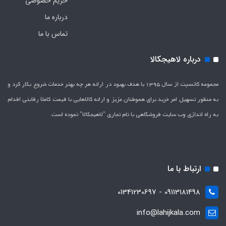
حریم خصوصی
درباره ما
تماس با ما
درباره لاهیجکالا
مجموعه کانسپت از سال 1395 با هدف بهبود در ارائه هر چه بهتر خدمات شروع بکار کرد و
به منظور تسهیل امر خرید برای هموطنان عزیز و ارائه کالاهایی با قیمت کاملاَ رقابتی اقدام
به راه اندازی وب سایت فروشگاهی با نام تجاری "لاهیج­کالا" نموده است.
ارتباط با ما
09113181498 - 01341230697
info@lahijkala.com