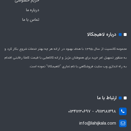
حریم خصوصی
درباره ما
تماس با ما
درباره لاهیجکالا
مجموعه کانسپت از سال 1395 با هدف بهبود در ارائه هر چه بهتر خدمات شروع بکار کرد و
به منظور تسهیل امر خرید برای هموطنان عزیز و ارائه کالاهایی با قیمت کاملاَ رقابتی اقدام
به راه اندازی وب سایت فروشگاهی با نام تجاری "لاهیج­کالا" نموده است.
ارتباط با ما
09113181498 - 01341230697
info@lahijkala.com